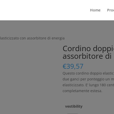
Home
Pro
asticizzato con assorbitore di energia
Cordino doppio
assorbitore di
€
39,57
Questo cordino doppio elastici
due ganci per ponteggio un mo
elasticizzato. E’ lungo 180 cen
completamente estesa.
vestibility