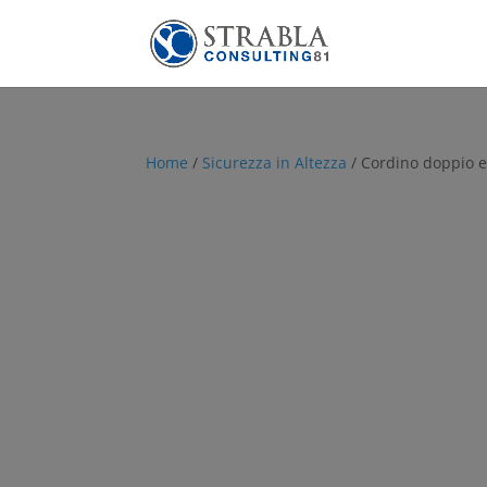
Home
/
Sicurezza in Altezza
/ Cordino doppio el