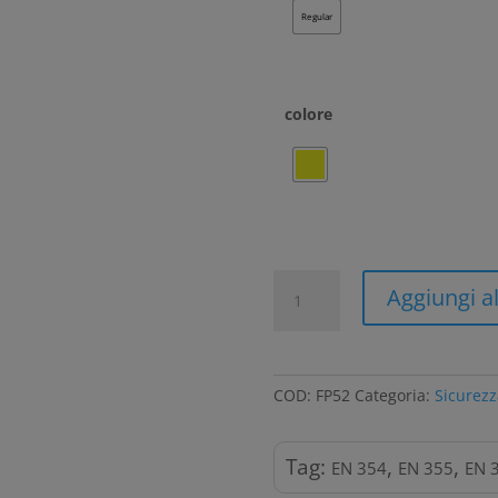
Regular
colore
Cordino
Aggiungi al
doppio
elasticizzato
con
assorbitore
COD:
FP52
Categoria:
Sicurezz
di
energia
quantità
Tag:
,
,
EN 354
EN 355
EN 