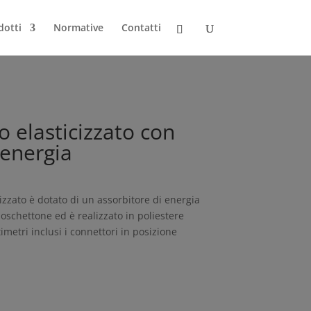
dotti
Normative
Contatti
 elasticizzato con
 energia
zzato è dotato di un assorbitore di energia
schettone ed è realizzato in poliestere
timetri inclusi i connettori in posizione