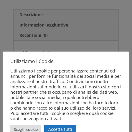
Descrizione
Informazioni aggiuntive
Recensioni (0)
Descrizione
Utilizziamo i Cookie
Scatola di vendita;Ideale per utilizzo di tutto
il giorno;Cinturino elastico saldato ad
Utilizziamo i cookie per personalizzare contenuti ed
annunci, per fornire funzionalità dei social media e per
ultrasuoni;Valvola di esalazione ad alte
analizzare il nostro traffico. Condividiamo inoltre
prestazioni;Ampio spazio interno;CE-CAT III
informazioni sul modo in cui utilizza il nostro sito con i
nostri partner che si occupano di analisi dei dati web,
pubblicità e social media, i quali potrebbero
combinarle con altre informazioni che ha fornito loro
Informazioni aggiuntive
o che hanno raccolto dal suo utilizzo dei loro servizi.
Puoi accettare tutti i cookie o scegliere quali cookie
vuoi che vengano attivati.
Vestibilità
Regular
Accetta tutti
Scegli i cookie