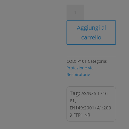
Mascherina
antipolvere
con
Aggiungi al
valvola
FFP1
carrello
quantità
COD:
P101
Categoria:
Protezione vie
Respiratorie
Tag:
AS/NZS 1716
,
P1
EN149:2001+A1:200
9 FFP1 NR