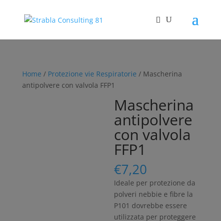
Home
/
Protezione vie Respiratorie
/ Mascherina
antipolvere con valvola FFP1
Mascherina
antipolvere
con valvola
FFP1
€
7,20
Ideale per protezione da
polveri nebbie e fibre la
P101 dovrebbe essere
utilizzata per proteggere