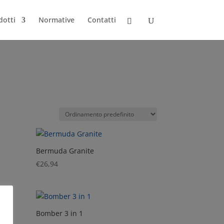
dotti
Normative
Contatti
Bermuda Granite
€
26,94
Bomber 3 in 1