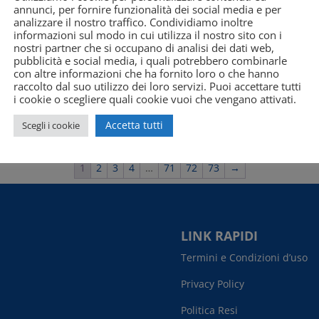
da Poliestere-cotone Hi-Vis
€
49,75
annunci, per fornire funzionalità dei social media e per
94
analizzare il nostro traffico. Condividiamo inoltre
informazioni sul modo in cui utilizza il nostro sito con i
nostri partner che si occupano di analisi dei dati web,
pubblicità e social media, i quali potrebbero combinarle
con altre informazioni che ha fornito loro o che hanno
raccolto dal suo utilizzo dei loro servizi. Puoi accettare tutti
i cookie o scegliere quali cookie vuoi che vengano attivati.
Accetta tutti
Scegli i cookie
1
2
3
4
…
71
72
73
→
LINK RAPIDI
Termini e Condizioni d’uso
Privacy Policy
Politica Resi