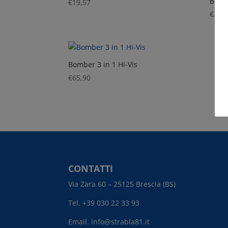
Bermu
€
19,57
€
26,
Bomber 3 in 1 Hi-Vis
€
65,90
CONTATTI
Via Zara 60 – 25125 Brescia (BS)
Tel. +39 030 22 33 93
Email. info@strabla81.it