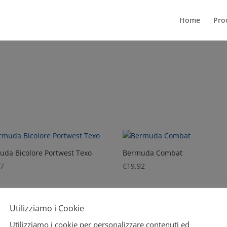
Home
Pro
uda Bicolore Portwest Texo
Bermuda Combat
67
€
19,92
Utilizziamo i Cookie
Bomber 2 in 1 Hi-Vis
Utilizziamo i cookie per personalizzare contenuti ed