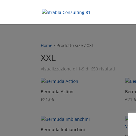
Home
/ Prodotto size / XXL
XXL
Visualizzazione di 1-9 di 650 risultati
Bermuda Action
Berm
€
21,06
€
21,
Bermuda Imbianchini